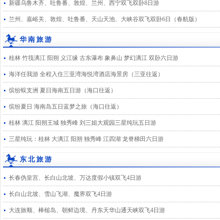
新疆乌鲁木齐、吐鲁番、敦煌、兰州、西宁双飞双卧8日游
兰州、嘉峪关、敦煌、吐鲁番、天山天池、大峡谷双飞双卧6日（春航版）
华南旅游
桂林 竹筏漓江 阳朔 义江缘 古东瀑布 象鼻山 梦幻漓江 双卧六日游
海洋任我游 全程入住三亚湾海悦湾酒店海景房（三亚往返）
缤纷蜈支洲 夏日海南五日游（海口往返）
缤纷夏日 海南岛五日蓝梦之旅（海口往返）
桂林 漓江 阳朔王城 独秀峰 刘三姐大观园三星纯玩五日游
三星纯玩：桂林 大漓江 阳朔 独秀峰 江四湖 龙脊梯田六日游
东北旅游
长春伪皇宫、长白山北坡、万达度假小镇双飞4日游
长白山北坡、雪山飞湖、魔界双飞4日游
大连旅顺、棒槌岛、朝鲜边境、丹东天华山通天峡双飞4日游