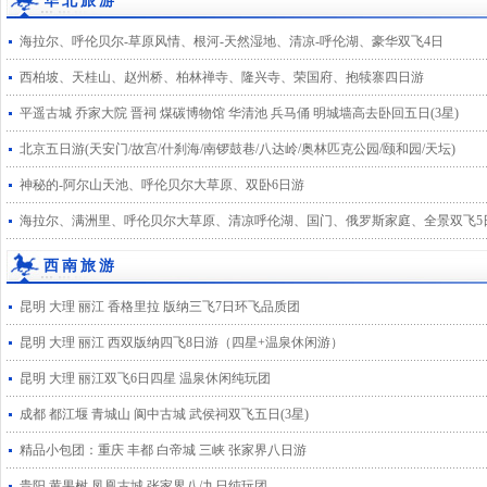
华北旅游
海拉尔、呼伦贝尔-草原风情、根河-天然湿地、清凉-呼伦湖、豪华双飞4日
西柏坡、天桂山、赵州桥、柏林禅寺、隆兴寺、荣国府、抱犊寨四日游
平遥古城 乔家大院 晋祠 煤碳博物馆 华清池 兵马俑 明城墙高去卧回五日(3星)
北京五日游(天安门/故宫/什刹海/南锣鼓巷/八达岭/奥林匹克公园/颐和园/天坛)
神秘的-阿尔山天池、呼伦贝尔大草原、双卧6日游
海拉尔、满洲里、呼伦贝尔大草原、清凉呼伦湖、国门、俄罗斯家庭、全景双飞5
西南旅游
昆明 大理 丽江 香格里拉 版纳三飞7日环飞品质团
昆明 大理 丽江 西双版纳四飞8日游（四星+温泉休闲游）
昆明 大理 丽江双飞6日四星 温泉休闲纯玩团
成都 都江堰 青城山 阆中古城 武侯祠双飞五日(3星)
精品小包团：重庆 丰都 白帝城 三峡 张家界八日游
贵阳 黄果树 凤凰古城 张家界八/九日纯玩团