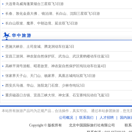
大连青岛威海蓬莱烟台三星双飞5日游
长春、敦化金鼎大佛 、镜泊湖、长白山、沈阳三星双飞5日游
长白山双坡、魔界、中朝边境、延吉双飞5日游
华中旅游
恩施大峡谷、土司皇城、腾龙洞动车往返5日
宜昌三游洞、神农架自然保护区、武当山、武汉黄鹤楼动车往返5日
高峡平湖号游船、昭君故里、神农架自然保护区纯玩动车往返4日
张家界天子山、天门山、杨家界、凤凰古城纯玩双飞5日游
西安兵马俑、华山、洛阳龙门石窟、少林寺纯玩5日
重庆磁器口古镇、宜昌三峡大坝、神女溪、石宝寨纯玩动往飞返5日
本站所有旅游产品均为正规产品，合法操作，真实可信。 通过本站参团旅游，您无
公司概况
|
联系我们
|
人才招聘
|
国内旅
Copyright © 版权所有 北京中国国际旅行社有限公司 联系