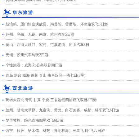
华东旅游
鼓浪屿、厦门陈嘉庚故居、南普陀、曾厝垵、环岛路双飞3日游
苏州、乌镇、无锡、南京、杭州汽车5日游
黄山、西海大峡谷、宏村、屯溪老街、庐山汽车3日
无锡、苏州汽车纯玩2日游
个性旅游：威海 刘公岛双卧四日游
青岛 烟台 威海 蓬莱 泰山 曲阜双卧一动七日(3星)
西北旅游
玩转大西北 青海 甘肃 宁夏 三省连线四星双飞双卧8日游
兰州、甘南大草原、九寨沟、黄龙、白石羌寨、成都、绵阳双飞6日游
梦里敦煌、绝色青海四星双飞6日游
西宁、拉萨、纳木错、林芝（鲁朗林海）三星飞-卧-飞八日游