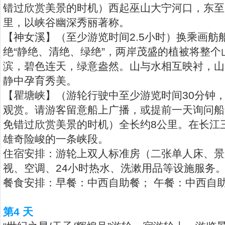
错过欣赏美景的时机）西起巫山大宁河口，东至
里，以峡谷幽深秀丽著称。
【神女溪】（至少游览时间2.5小时）换乘画舫
绝“静绝、清绝、绿绝”，两岸茂盛的植被将整
滨，碧色连天，绿意盎然。山与水相互映衬，山
静中孕育秀美。
【瞿塘峡】（游轮行驶中至少游览时间30分钟
观赏。请游客留意船上广播，或提前一天询问船
免错过欣赏美景的时机）全长约8公里。在长江
雄奇险峻的一条峡段。
住宿安排：游轮上双人标准房（二张单人床、景
视、空调、24小时热水、洗漱用品等设施服务
餐食安排：早餐：中西自助餐； 午餐：中西自助
第4 天