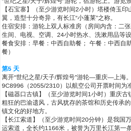
“世纪之星/天子/辉煌号”游轮，宿游轮上。游览
【石宝寨】（至少游览时间2小时）塔楼倚玉印
翼，造型十分奇异，有长江“小蓬莱”之称。
住宿安排：游轮上双人标准房（房间内含：二张
生间、电视、空调、24小时热水、洗漱用品等
餐食安排：早餐：中西自助餐； 午餐：中西自
餐）
第5 天
离开“世纪之星/天子/辉煌号”游轮—重庆—上海
9C8996（2055/2310）以航空公司开票时
【磁器口古镇】（至少游览时间1小时）重庆古
粗狂的巴渝遗风，古风犹存的茶馆和历史传承的
镇文化的好地方。
【长江索道】（至少游览时间20分钟）是我国
运索道，全长约1166米，被誉为万里长江第一