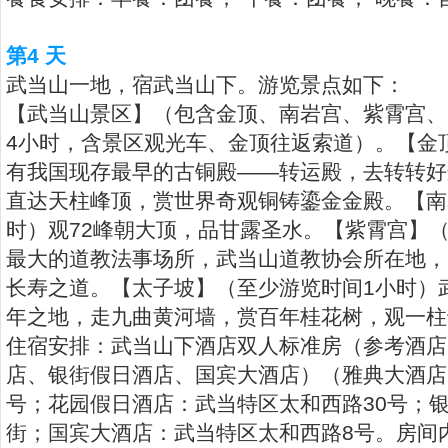
第4 天
武当山一地，宿武当山下。游览景点如下：
【武当山景区】（包含金顶、南岩宫、紫霄宫、
4小时，含景区观光车、金顶往返索道）。【金
有我国现存最早的古铜殿——转运殿，去转转好
直达天柱峰顶，赏世界奇观铜铸鎏金金殿。【南
时）观72峰朝大顶，品甘露圣水。【紫霄宫】（
最大的道教法事场所，武当山道教协会所在地，
长寿之道。【太子坡】（至少游览时间1小时）
年之地，走九曲黄河墙，赏百年桂花树，观一柱
住宿安排：武当山下酒店双人标准房（参考酒店
店、银街假日酒店、国宾大酒店）（雅典大酒店
号；花园假日酒店：武当特区太和西路30号；
街；国宾大酒店：武当特区太和西路8号。房间