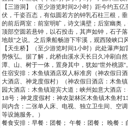
【三游洞】（至少游览时间2小时）距今约五亿
伏，千姿百态，有似圆若方的钟乳石柱三根，垂
的前后两室：前室明旷，诗文满壁；后室幽奥，
顶部空圆若悬钟，以石投击，其声如钟，石子落
地鼓”之说。之后乘船畅游下牢溪，观西陵峡口
【天生桥】（至少游览时间1小时）此处瀑声如
势恢弘。据了解，此桥由溪水天长日久冲刷自然
潭、山、树于一体，置身其中，犹如“世外桃源”
住宿安排：木鱼镇酒店双人标准房（神农假日酒
大酒店、神龙度假村）（神农假日酒店：木鱼镇
园大酒店：木鱼镇迎宾大道；峡州如意大酒店：
18号；神龙度假村：神农架林区木鱼镇木鱼村1
间内含：二张单人床、电视、独立卫生间、空调
等设施服务。）
餐食安排：早餐：团餐； 午餐：团餐； 晚餐：