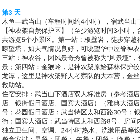
第3 天
木鱼—武当山（车程时间约4小时），宿武当山
【神农架自然保护区】（至少游览时间3小时，
共游览5个小景区。第一站：板壁岩，徒步穿越神
瞭望塔，如天气情况良好，可眺望华中屋脊神农顶
三站：神农谷，因风景奇秀曾被称为“风景垭”
景；第四站：金猴岭，是神农架原始森林保护较
龙潭，这里是神农架野人考察队的大本营，金丝
救助站。
住宿安排：武当山下酒店双人标准房（参考酒店
店、银街假日酒店、国宾大酒店）（雅典大酒店
号；花园假日酒店：武当特区太和西路30号；
街；国宾大酒店：武当特区太和西路8号。房间
独立卫生间、空调、24小时热水、洗漱用品等
餐食安排：早餐：团餐； 午餐：团餐； 晚餐：