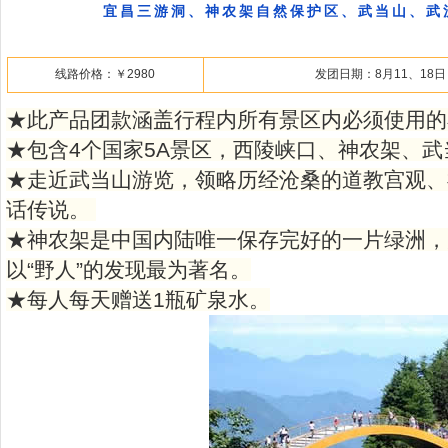
宜昌三游洞、神农架自然保护区、武当山、武
线路价格：￥2980
发团日期：8月11、18日
★此产品团款涵盖行程内所有景区内必须使用的
★包含4个国家5A景区，西陵峡口、神农架、
★走近武当山游览，领略历经沧桑的道教宫观、
话传说。
★神农架是中国内陆唯一保存完好的一片绿洲，
以“野人”的发现最为著名。
★每人每天赠送1瓶矿泉水。