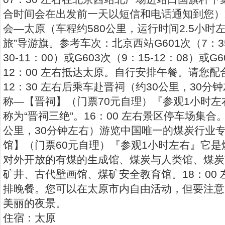
合时间会在出发前一天以短信和电话通知到您）
会—太原（车程约580公里，运行时间2.5小时
旅”导游旗。参考车次：北京西站G601次（7：35
30-11：00）或G603次（9：15-12：08）或G6
12：00 左右抵达太原。自行安排午餐。请您
12：30 左右后乘车赴晋祠（约30公里，30
称—【晋祠】（门票70元自理）『参观1小时
称为“晋祠三绝”。16：00 左右景区停车场集合
公里，30分钟左右）游览中国唯一的煤炭行业
馆】（门票60元自理）『参观1小时左右』它
对外开放的有煤的生成馆、煤炭与人类馆、煤炭
矿井、古代壁画馆、煤矿安全教育馆。18：00
排晚餐。您可以在太原市内自由活动，但要注意
美丽的夜景。
住宿：太原