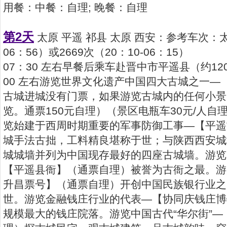
用餐：中餐：自理; 晚餐：自理
第2天
太原 平遥 祁县 太原 西安：参考车次：太原
06：56）或2669次（20：10-06：15）
07：30 左右早餐后乘车赴晋中市平遥县（约12
00 左右游览世界文化遗产中国四大古城之一—
古城进城没有门票，如果游览古城内的任何小景
览。通票150元自理）（景区电瓶车30元/人自
览始建于西周时期重要的军事防御工事—【平遥
城手法古拙，工料精良堪称于世；与陕西西安城
城城墙并列为中国现存最好的四座古城墙。游览
【平遥县衙】（通票自理）被誉为古衙之最。游
升昌票号】（通票自理）开创中国民族银行业之
世。游览金融钱庄行业的代表—【协同庆钱庄博
规模最大的钱庄院落。游览中国古代“华尔街”