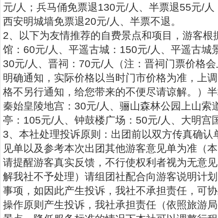
元/人；兵马俑免票退130元/人、半票退55元/人
西安明城墙免票退20元/人、半票不退。
2、以下为友情推荐的自费景点和项目，游客根
馆：60元/人、平遥古城：150元/人、平遥古
30元/人、晋祠：70元/人（注：晋祠门票价格
明确通知，实际价格以当时门市价格为准，上调
格不另行通知，给您带来的不便尽请谅解。）半坡
秦始皇陵地宫：30元/人、骊山森林公园上山索
亭：105元/人、钟鼓楼广场：50元/人、大明宫
3、本社处理投诉原则：出团前以双方传真确认
见单以及参考本次出团其他游客意见单为准（本
请提醒游客真实反馈，不行使权利者视为无意见
解我社不予处理）请组团社配合向游客说明计划
事项，如因此产生投诉，我社不承担责任，可协
操作原则产生投诉，我社承担责任（依照旅游局