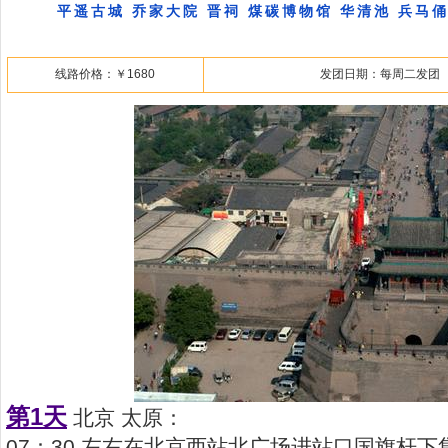
平遥古城 乔家大院 晋祠 煤碳博物馆 华清池 兵马俑
线路价格：￥1680
发团日期：每周二发团
第1天
北京 太原：
07：30 左右在北京西站北广场进站口国旗杆