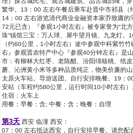
理）探古城民宅、观古城建筑、品古城韵味，穿
繁华。13：00 左右午餐后乘车赴晋中市祁县（
14：00 左右游览清代商业金融资本家乔致庸
72元已含）『参观1小时左右』被专家誉为“北
珠”镇馆三宝：万人球、犀牛望月镜、九龙灯。16
（约60公里，1小时左右）途中参观中科紫竹竹
右』参观晋农特产中心『参观40分钟左右』是
市：有柳林大红枣、老陈醋、汾阳绵核桃、纸皮
蘑、沁洲黄小米等多种品质纯正，物美价廉的山西
太原火车站。导游送团。自行安排晚餐。19：0
安站（车程约580公里，运行时间10小时左右）
住宿：火车上
用餐：早餐：含; 中餐：含；晚餐：自理
第3天
西安 临潼 西安：
07：00 左右抵达西安，自行安排早餐。请您