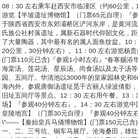
08：30 左右乘车赴西安市临潼区（约60公里，
游览【半坡遗址博物馆】（门票65元自理）『
于陕西省西安市东郊灞桥区浐河东岸，是黄河流
氏族公社村落遗址，属新石器时代仰韶文化，距今
了大量陶器，其中最有名的属人面鱼纹盆。10：
20公里，30分钟左右）。11：00 左右游览
(门票110元已含)『参观1小时左右』“春寒赐
海棠汤、莲花汤、星辰汤、尚食汤以及太子汤等
园、五间厅。华清池以3000年的皇家园林史和6
海内外。参观唐御汤遗址觅千古丽人绿波倩影，
旧址五间厅等景点。12：30 左右用午餐。13：
场】『参观40分钟左右』。14：30 左右游览
皇陵地宫】（门票30元自理）『参观40分钟左
\"——【秦始皇兵马俑博物馆】(门票150元已含
一、二、三号坑、铜车马展厅。沧海桑田，雄壮