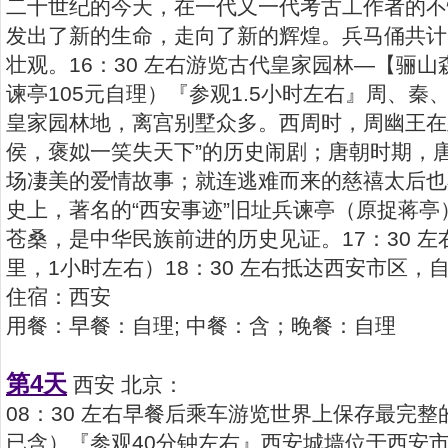
二十世纪的今天，在一代又一代考古工作者的不
发出了新的生命，走向了新的辉煌。兵马俑共计8
壮观。16：30 左右游览古代皇家园林—【骊
谏亭105元自理）『参观1.5小时左右』周、
皇家园林地，离宫别墅众多。西周时，周幽王在
侯，褒姒一笑失天下”的历史闹剧；唐朝时期，
场凄美的爱情故事；就连逃难而来的慈禧太后也
史上，著名的“西安事迹”旧址兵谏亭（原捉蒋
苍桑，是中华民族前进的历史见证。17：30 左
里，1小时左右）18：30 左右抵达西安市区
住宿：西安
用餐：早餐：自理; 中餐：含；晚餐：自理
第4天
西安 北京：
08：30 左右早餐后乘车游览世界上保存最完整
已含）『参观40分钟左右』西安城墙位于西安