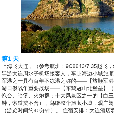
第1 天
上海飞大连，（参考航班：9C8843/7:35起飞，
导游大连周水子机场接客人，车赴海边小城旅顺
军港之一具有百年不冻港之称的——【旅顺军港
游日俄战争重要战场——【东鸡冠山北堡垒】（
炮台、暗堡、火炮群；十大风景区之一的【白玉
钟，索道费不含），鸟瞰整个旅顺小城，观广阔
（游览时间约40分钟）。 住宿安排：大连酒店