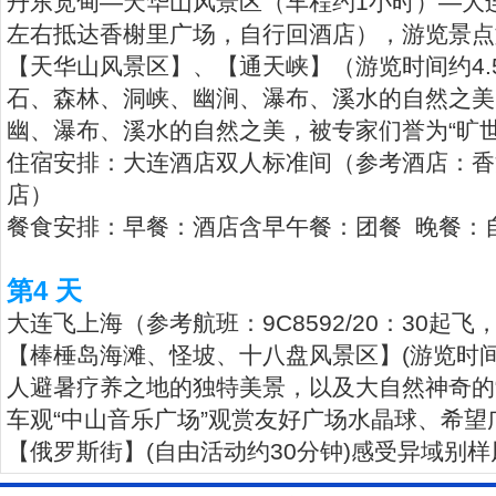
丹东宽甸—天华山风景区（车程约1小时）—大连（
左右抵达香榭里广场，自行回酒店），游览景点
【天华山风景区】、【通天峡】（游览时间约4.
石、森林、洞峡、幽涧、瀑布、溪水的自然之美
幽、瀑布、溪水的自然之美，被专家们誉为“旷
住宿安排：大连酒店双人标准间（参考酒店：香源
店）
餐食安排：早餐：酒店含早午餐：团餐 晚餐：
第4 天
大连飞上海（参考航班：9C8592/20：30起飞，
【棒棰岛海滩、怪坡、十八盘风景区】(游览时间
人避暑疗养之地的独特美景，以及大自然神奇的
车观“中山音乐广场”观赏友好广场水晶球、希望
【俄罗斯街】(自由活动约30分钟)感受异域别