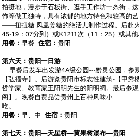
拍摄地，漫步于石板街、逛手工作坊一条街，这
饰等做工独特，具有浓郁的地方特色和较高的艺
——扭扭糖 凤凰姜糖的绝活儿制作过程。后赴火车
45-19：07分到）或K1211次（11：25）或
用餐：
早餐
住宿：
贵阳
第六天：贵阳一日游
早餐后发车出发游4A级公园---黔灵公园，参观
【弘福寺】。后游览贵阳市标志性建筑-【甲秀
哲学家、教育家王阳明先生的阳明祠。最后参观
阁】。晚餐自费品尝贵州上百种风味小
吃。
用餐：
早、中
住宿：
贵阳
第七天：贵阳—天星桥—黄果树瀑布—贵阳