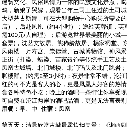
建筑文化、民俗风情为一体的民族文化景点，喝
鸡，新娘子哭嫁，观看当年土司王住过的土司城
大型茅古斯舞。可在大型购物中心购买所需要的
店），后赴凤凰（约4小时）；途经芙蓉镇，芙
需100元/人自理）；后游览世界最美丽的小城
套票)，沈丛文故居、熊稀龄故居、杨家祠堂、
风雨楼、万寿宫、崇德堂、古城博物馆、神凤景
正街（扎染、蜡染、苗家银饰等传统手工艺及土
凤凰古城墙、北门城楼、北门码头及北门跳岩；
脚楼群。(约需2至3小时)；夜景非常不错，沱
红的可不光是客人的心，更是凤凰人好客的热情
尝各种特色小吃；晚上的酒吧一条街让你享受现
可自费在沱江两岸的酒吧品酒，更是无法言表
用餐：
早、中
住宿：
凤凰
第五天：
清晨欣赏古城晨雾炊烟美景；《湘西剿