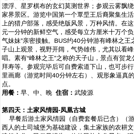
漂浮、星罗棋布的玄幻莫测世界；参观云雾飘绕
家界景区。游览中国第一个覃垕王后裔聚集生活地
上的猎户部落，感受绝版风景，万种风情。在这
元一分钟的新鲜空气，感受每立方厘米十万个负
气妹妹”亲密接触。BUS约40分钟游有峰林之
子山上观景，视野开阔，气势雄伟，尤其以看峰
唱。素有“峰林之王”之称的天子山，景点有贺
拜寿等。参观完毕后可自费索道下山，也可步行下
里画廊（游览时间40分钟左右）、观形象逼真
点。
用餐：
早、中、晚
住宿：
武陵源
第四天：土家风情园-凤凰古城
早餐后游土家风情园（自费套餐后已含）（游览
西人的土司城堡为基础建设，集土家族的农耕文