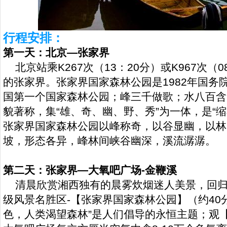
行程安排：
第一天：北京—张家界
北京站乘K267次（13：20分）或K967次（
的张家界。张家界国家森林公园是1982年国务
国第一个国家森林公园；峰三千做歌；水八百含
貌著称，集“雄、奇、幽、野、秀”为一体，是“
张家界国家森林公园以峰称奇，以谷显幽，以林
坡，形态各异，峰林间峡谷幽深，溪流潺潺。
第二天：张家界—大氧吧广场-金鞭溪
清晨欣赏湘西独有的晨雾炊烟迷人美景，回归大
级风景名胜区-【张家界国家森林公园】（约40
色，人类渴望森林”是人们倡导的永恒主题；观