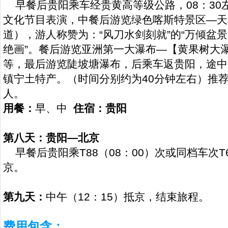
早餐后贵阳乘车经贵黄高等级公路，08：30
文化节目表演，中餐后游览绿色喀斯特景区—天
道），游人称赞为：“风刀水剑刻就”的“万倾盆景”
绝画”。餐后游览亚洲第一大瀑布—【黄果树大
等，最后游览陡坡塘瀑布，后乘车返贵阳，途中
镇宁土特产。（时间分别约为40分钟左右）推荐自
人。
用餐：
早、中
住宿：贵阳
第八天：贵阳—北京
早餐后贵阳乘T88（08：00）次或同档车次T6
京。
第九天：
中午（12：15）抵京，结束旅程。
费用包含：