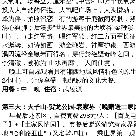
大氧吧广场每立方厘米空气中含8-10万个负氧
投入大自然的怀抱。大氧吧广场上，人头攒动，
峰为伴，拍照留恋，有的游客干脆微闭双眼，努
清心爽肺；后漫步“世界最美丽的大峡谷”金鞭溪（全
时），（走红军路、唱红军歌，红二方面军长征
水潺潺、如诗如画，游金鞭岩、神鹰护鞭、西游
溪因流经金鞭岩而得名，穿行於绝壁奇峰之间，
季清澈，被称为“山水画廊”、“人间仙境”。
晚上可自愿观看具有湘西地域风情特色的原生态
2小时），让你享受一顿绝妙的文化大餐。
用餐：
中、晚
住宿：
武陵源
第三天：天子山-贺龙公园-袁家界（晚赠送土家
早餐后赴景区，自费套餐298元/人：【百龙电
子】+【土家风情园】。套餐后赠送游览袁家界
地 “哈利路亚山”（又名乾坤柱），乘世界第一