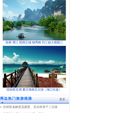
桂林 漓江 阳朔王城 独秀峰 刘三姐大观园三
缤纷蜈支洲 夏日海南五日游（海口往返）
周边热门旅游线路
更多…
京郊双龙峡赏花观景、灵水村亲子二日游