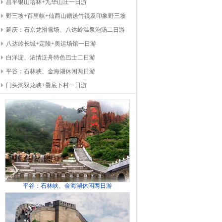
昌平银山塔林+九华山庄一日游
野三坡+百里峡+仙西山赠送竹筏及印象野三坡
延庆：石京龙滑雪场、八达岭温泉泡汤二日游
八达岭长城+定陵+奥运场馆一日游
白洋淀、浓情泛舟特色巴士二日游
平谷：石林峡、金海湖休闲两日游
门头沟双龙峡+爨底下村一日游
平谷：石林峡、金海湖休闲两日游