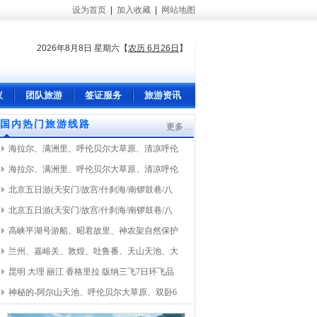
设为首页
|
加入收藏
|
网站地图
2026年8月8日 星期六
【
农历 6月26日
】
议
团队旅游
签证服务
旅游资讯
国内热门旅游线路
更多…
海拉尔、满洲里、呼伦贝尔大草原、清凉呼伦
海拉尔、满洲里、呼伦贝尔大草原、清凉呼伦
北京五日游(天安门/故宫/什刹海/南锣鼓巷/八
北京五日游(天安门/故宫/什刹海/南锣鼓巷/八
高峡平湖号游船、昭君故里、神农架自然保护
兰州、嘉峪关、敦煌、吐鲁番、天山天池、大
昆明 大理 丽江 香格里拉 版纳三飞7日环飞品
神秘的-阿尔山天池、呼伦贝尔大草原、双卧6