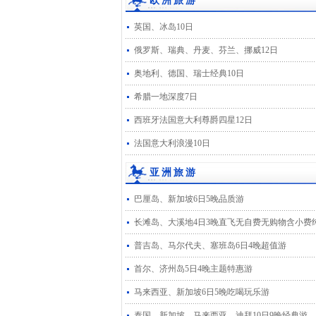
欧洲旅游
英国、冰岛10日
俄罗斯、瑞典、丹麦、芬兰、挪威12日
奥地利、德国、瑞士经典10日
希腊一地深度7日
西班牙法国意大利尊爵四星12日
法国意大利浪漫10日
亚洲旅游
巴厘岛、新加坡6日5晚品质游
长滩岛、大溪地4日3晚直飞无自费无购物含小费
普吉岛、马尔代夫、塞班岛6日4晚超值游
首尔、济州岛5日4晚主题特惠游
马来西亚、新加坡6日5晚吃喝玩乐游
泰国、新加坡、马来西亚、迪拜10日9晚经典游