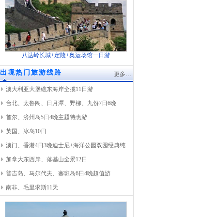
八达岭长城+定陵+奥运场馆一日游
出境热门旅游线路
更多…
澳大利亚大堡礁东海岸全揽11日游
台北、太鲁阁、日月潭、野柳、九份7日6晚
首尔、济州岛5日4晚主题特惠游
英国、冰岛10日
澳门、香港4日3晚迪士尼+海洋公园双园经典纯
加拿大东西岸、落基山全景12日
普吉岛、马尔代夫、塞班岛6日4晚超值游
南非、毛里求斯11天