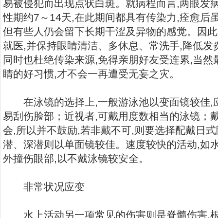
易被侵犯而出现点状白斑。就病程而言,两眼发
性期约7～14天,在此期间都具有传染力,痊愈后
但有些人仍会留下长期干涩及异物的感觉。因此
就医,并保持眼睛清洁、多休息、常洗手,降低发
同时也杜绝传染来源,免得亲朋好友受连累,当
睛的好习惯,才不会一再遭受无妄之灾。
在泳镜的选择上,一般游泳池以变面镜较佳,
易刮伤脸部；近视者,可戴用度数相当的泳镜；
会,所以并不鼓励,若非戴不可,则要选择配戴日
潜、深潜则以单面镜较佳。速度较快的活动,如
外撞伤眼部,以不戴泳镜较安全。
非常状况应变
水上活动另一项常见的伤害则是脊髓伤害,根