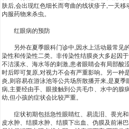
肤后,会出现红色细长而弯曲的线状疹子,一天
内服药物来杀虫。
红眼病的预防
另外在夏季眼科门诊中,因水上活动最常见的
染性和传染性二类。非传染性结膜炎大多起因于
不洁溪水、海水等的刺激,患者眼睛会有局部酸
时后即可复原,对视力不会有严重影响。另一种
炎,则容易在游泳池等公共场所散播开来,是夏
病,主要经由手、眼接触到公共毛巾、水中的腺
幼,但小孩的症状会比较严重。
症状初期包括急性眼睛红、易流泪、畏光和不
皮水肿、结膜水肿、结膜下出血、伪膜及前淋巴