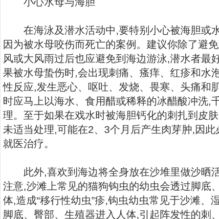
小心水母与海胆
在海泳及潜水活动中,要特别小心被海胆或水
因为被水母咬伤而死亡的案例。建议你除了避免
风或大风雨过后也应避免到海边游泳,潜水者最
果被水母蛰伤时,会出现刺痛、瘙痒、红疹和水
性反应,发生恶心、呕吐、发烧、畏寒、头痛和
时应马上以海水、食用醋或稀释的冰醋酸冲洗,
理。至于如果在戏水时被海胆钙化的刺扎到皮肤
未适当处理,可能在2、3个月后产生肉芽肿,因
就医治疗。
此外,喜欢到海边将全身放在沙堆里做沙晒活
注意,沙滩上常见的猫狗钩虫的幼虫会透过脚底
体,造成“移行性幼虫”疹,钩虫幼虫常见于沙滩、
脚底、臀部、生殖器进入人体,引起阵发性的刺