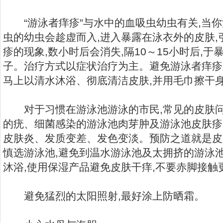
“游泳者痒疹”与水中的血吸虫幼虫有关,当你
虫的幼虫会趁虚而入,进入暴露在泳衣外的皮肤
疹的现象,数小时后会消失,隔10～15小时后,
子。治疗方式以症状治疗为主。避免游泳者痒疹
马上以清水沐浴、彻底清洁皮肤,并用毛巾擦干
对于习惯在游泳池游泳的市民,常见的皮肤问
的疣、细菌感染的游泳池肉芽肿及游泳池皮肤疹
皮肤炎、发质变差、发色变淡。预防之道就是皮
慎选游泳池,避免到温水游泳池及太拥挤的游泳池
沐浴,使用保湿产品避免皮肤干痒,不要赤脚接触
避免猛烈的太阳照射,最好涂上防晒霜。