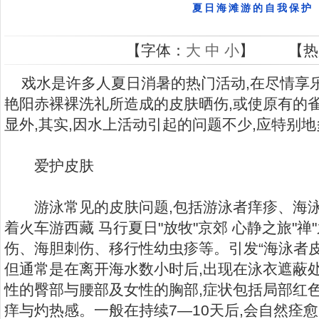
夏日海滩游的自我保护
【字体：
大
中
小
】 【热
戏水是许多人夏日消暑的热门活动,在尽情享乐
艳阳赤裸裸洗礼所造成的皮肤晒伤,或使原有的
显外,其实,因水上活动引起的问题不少,应特别
爱护皮肤
游泳常见的皮肤问题,包括游泳者痒疹、海泳者
着火车游西藏 马行夏日"放牧"京郊 心静之旅"禅
伤、海胆刺伤、移行性幼虫疹等。引发“海泳者皮
但通常是在离开海水数小时后,出现在泳衣遮蔽处
性的臀部与腰部及女性的胸部,症状包括局部红
痒与灼热感。一般在持续7―10天后,会自然痊