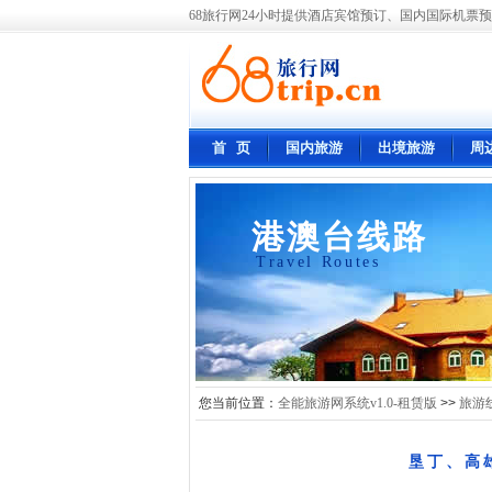
68旅行网24小时提供酒店宾馆预订、国内国际机票预
首 页
国内旅游
出境旅游
周
港澳台线路
Travel Routes
您当前位置：
全能旅游网系统v1.0-租赁版
>>
旅游
垦丁、高