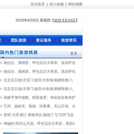
设为首页
|
加入收藏
|
网站地图
2026年8月6日 星期四
【
农历 6月24日
】
议
团队旅游
签证服务
旅游资讯
国内热门旅游线路
更多…
海拉尔、满洲里、呼伦贝尔大草原、清凉呼伦
海拉尔、满洲里、呼伦贝尔大草原、清凉呼伦
北京五日游(天安门/故宫/什刹海/南锣鼓巷/八
北京五日游(天安门/故宫/什刹海/南锣鼓巷/八
高峡平湖号游船、昭君故里、神农架自然保护
兰州、嘉峪关、敦煌、吐鲁番、天山天池、大
昆明 大理 丽江 香格里拉 版纳三飞7日环飞品
神秘的-阿尔山天池、呼伦贝尔大草原、双卧6