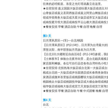
往来的必经航道。东亚之光灯塔就矗立在这里。
★住宿安排:嘉义国园大饭店或钰通大饭店或优仕
山青饭店或嘉义圣荷西饭店或嘉义阿里山阁饭店或
馆或华登商务大饭店或天星大饭店或帝宝大饭店或
或南投蜜月馆大酒店或南投平云山都大酒店或南投
★餐食安排:早餐:酒店自助 午餐:自理 晚餐:自理
第3 天
日月潭风景区—(车)—台北/桃园
【日月潭风景区】(约2小时)，日月潭为台湾最大
潭形太阳，南半部形如月亮故名为日月潭。
【台北101大楼附近自由活动】(约1小时)参观，
【士林夜市】体验台北夜市街景，是台北颇具规模
家店面和摊贩。各位可自行品尝各色台湾特色小吃
★住宿安排:北投热海大饭店或台北第一大饭店或
栈或台北统一大饭店或伊乐园酒店或长春商务旅馆
泉酒店或微米峇里饭店或桃园樱珍大饭店或桃园大
桃园桃企大饭店或桃园悦华饭店或大都会旅馆或桃
福华饭店或福格大饭店或宜兰天龙饭店或宜兰富翔
★餐食安排:早餐:酒店自助 午餐:中式团餐 晚餐:自理
第4 天
台北