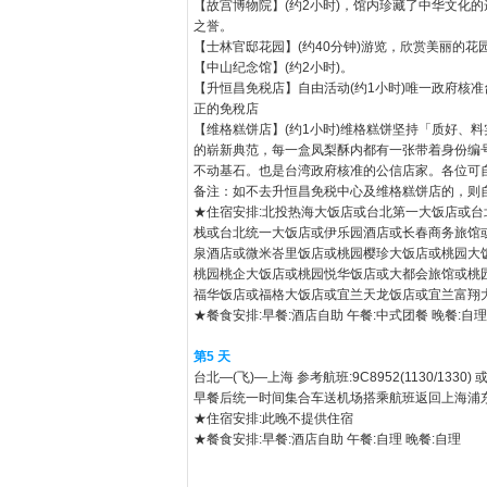
【故宫博物院】(约2小时)，馆内珍藏了中华文化
之誉。
【士林官邸花园】(约40分钟)游览，欣赏美丽的花
【中山纪念馆】(约2小时)。
【升恒昌免税店】自由活动(约1小时)唯一政府核
正的免稅店
【维格糕饼店】(约1小时)维格糕饼坚持「质好、
的崭新典范，每一盒凤梨酥内都有一张带着身份编号
不动基石。也是台湾政府核准的公信店家。各位可
备注：如不去升恒昌免税中心及维格糕饼店的，则
★住宿安排:北投热海大饭店或台北第一大饭店或
栈或台北统一大饭店或伊乐园酒店或长春商务旅馆
泉酒店或微米峇里饭店或桃园樱珍大饭店或桃园大
桃园桃企大饭店或桃园悦华饭店或大都会旅馆或桃
福华饭店或福格大饭店或宜兰天龙饭店或宜兰富翔
★餐食安排:早餐:酒店自助 午餐:中式团餐 晚餐:自理
第5 天
台北—(飞)—上海 参考航班:9C8952(1130/
早餐后统一时间集合车送机场搭乘航班返回上海浦
★住宿安排:此晚不提供住宿
★餐食安排:早餐:酒店自助 午餐:自理 晚餐:自理