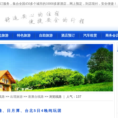
订服务，集合全国450多个城市的10000多家酒店，网上预定，到店现付，安全便捷！
边旅游
特色旅游
自助旅游
酒店预订
汽车租赁
商务会
线路
>>
出境旅游
>>
港澳台线路
>> 浏览线路 ｜ 人气：
137
雄、日月潭、台北5日4晚纯玩团