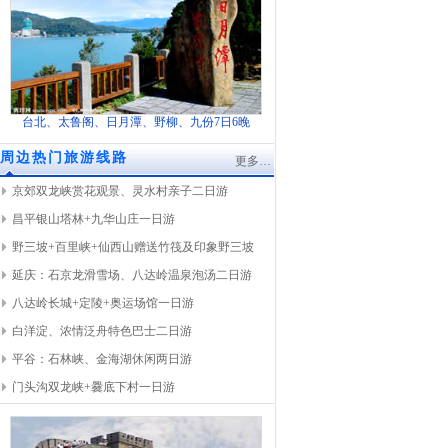
台北、太鲁阁、日月潭、野柳、九份7日6晚
周边热门旅游线路
更多…
京郊双龙峡赏花观景、灵水村亲子二日游
昌平银山塔林+九华山庄一日游
野三坡+百里峡+仙西山赠送竹筏及印象野三坡
延庆：石京龙滑雪场、八达岭温泉泡汤二日游
八达岭长城+定陵+奥运场馆一日游
白洋淀、浓情泛舟特色巴士二日游
平谷：石林峡、金海湖休闲两日游
门头沟双龙峡+爨底下村一日游