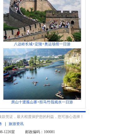
八达岭长城+定陵+奥运场馆一日游
房山十渡孤山寨+拒马竹筏戏水一日游
收款凭证，最大程度保护您的利益，您可放心选择！
务
|
旅游资讯
-1226室 邮政编码：100081