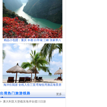
精品小包团：重庆 丰都 白帝城 三峡 张家界八
海洋任我游 全程入住三亚湾海悦湾酒店海景房
出境热门旅游线路
更多…
澳大利亚大堡礁东海岸全揽11日游