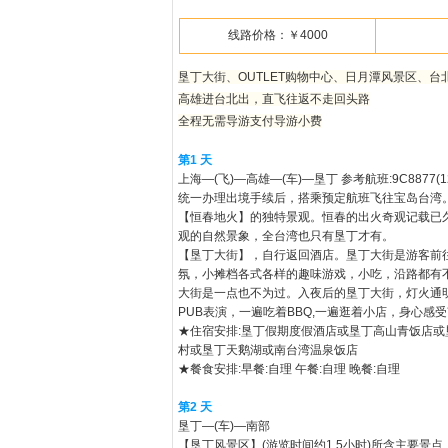
线路价格：￥4000
垦丁大街、OUTLET购物中心、日月潭风景区、台
高雄进台北出，直飞往返不走回头路
全程无需导游支付导游小费
第1 天
上海—(飞)—高雄—(车)—垦丁 参考航班:9C887
统一办理出境手续后，搭乘预定航班飞往宝岛台湾
【恒春地火】的独特景观。恒春的出火奇观记载已
观的自然景象，全台湾也只有垦丁才有。
【垦丁大街】，自行返回酒店。垦丁大街是游客前
氛，小摊档各式各样的趣味游戏，小吃，沿路都有不
大街是一点也不为过。入夜后的垦丁大街，灯火通
PUB表演，一遍吃着BBQ,一遍逛着小店，身心感
★住宿安排:垦丁假期度假酒店或垦丁高山青饭店
村或垦丁天鹅湖或南台湾温泉饭店
★餐食安排:早餐:自理 午餐:自理 晚餐:自理
第2 天
垦丁—(车)—南部
【垦丁风景区】(游览时间约1.5小时)所含主要