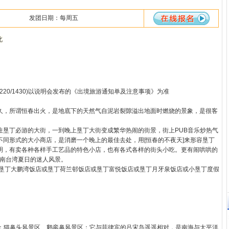
发团日期：每周五
北
7(1220/1430)以说明会发布的《出境旅游通知单及注意事项》为准
。
久，所谓恒春出火，是地底下的天然气自泥岩裂隙溢出地面时燃烧的景象，是很客
往垦丁必游的大街，一到晚上垦丁大街变成繁华热闹的街景，街上PUB音乐炒热气
同形式的大小商店，是消磨一个晚上的最佳去处，用[恒春的不夜天]来形容垦丁
明，有卖各种各样手工艺品的特色小店，也有各式各样的街头小吃。更有闹哄哄的
受南台湾夏日的迷人风景。
或垦丁大鹏湾饭店或垦丁荷兰邨饭店或垦丁富悦饭店或垦丁月牙泉饭店或小垦丁度假
景点：猫鼻头风景区、鹅銮鼻风景区：它与菲律宾的吕宋岛遥遥相对，是南海与太平洋