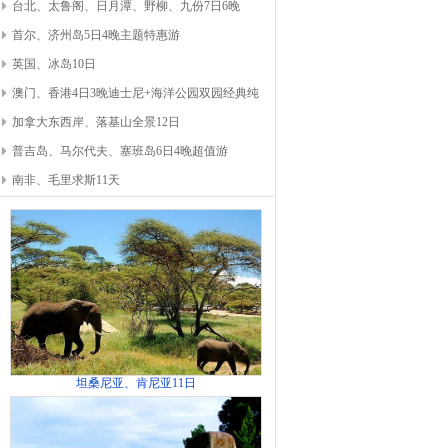
台北、太鲁阁、日月潭、野柳、九份7日6晚
首尔、济州岛5日4晚主题特惠游
英国、冰岛10日
澳门、香港4日3晚迪士尼+海洋公园双园经典纯
加拿大东西岸、落基山全景12日
普吉岛、马尔代夫、塞班岛6日4晚超值游
南非、毛里求斯11天
坦桑尼亚、肯尼亚11日