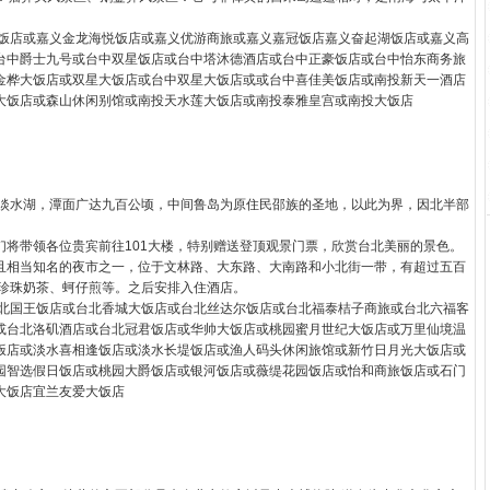
大饭店或嘉义金龙海悦饭店或嘉义优游商旅或嘉义嘉冠饭店嘉义奋起湖饭店或嘉义高
台中爵士九号或台中双星饭店或台中塔沐德酒店或台中正豪饭店或台中怡东商务旅
金桦大饭店或双星大饭店或台中双星大饭店或或台中喜佳美饭店或南投新天一酒店
大饭店或森山休闲别馆或南投天水莲大饭店或南投泰雅皇宫或南投大饭店
的淡水湖，潭面广达九百公顷，中间鲁岛为原住民邵族的圣地，以此为界，因北半部
我们将带领各位贵宾前往101大楼，特别赠送登顶观景门票，欣赏台北美丽的景色。
且相当知名的夜市之一，位于文林路、大东路、大南路和小北街一带，有超过五百
:珍珠奶茶、蚵仔煎等。之后安排入住酒店。
台北国王饭店或台北香城大饭店或台北丝达尔饭店或台北福泰桔子商旅或台北六福客
或台北洛矶酒店或台北冠君饭店或华帅大饭店或桃园蜜月世纪大饭店或万里仙境温
饭店或淡水喜相逢饭店或淡水长堤饭店或渔人码头休闲旅馆或新竹日月光大饭店或
园智选假日饭店或桃园大爵饭店或银河饭店或薇缇花园饭店或怡和商旅饭店或石门
大饭店宜兰友爱大饭店