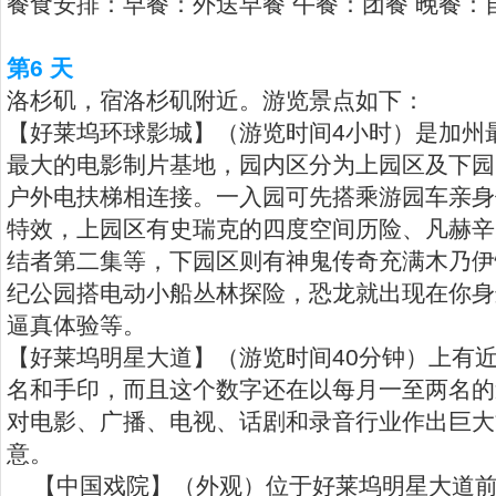
餐食安排：早餐：外送早餐 午餐：团餐 晚餐：
第6 天
洛杉矶，宿洛杉矶附近。游览景点如下：
【好莱坞环球影城】（游览时间4小时）是加州
最大的电影制片基地，园内区分为上园区及下园
户外电扶梯相连接。一入园可先搭乘游园车亲身
特效，上园区有史瑞克的四度空间历险、凡赫辛
结者第二集等，下园区则有神鬼传奇充满木乃伊
纪公园搭电动小船丛林探险，恐龙就出现在你身
逼真体验等。
【好莱坞明星大道】（游览时间40分钟）上有近
名和手印，而且这个数字还在以每月一至两名的
对电影、广播、电视、话剧和录音行业作出巨大
意。
【中国戏院】（外观）位于好莱坞明星大道前