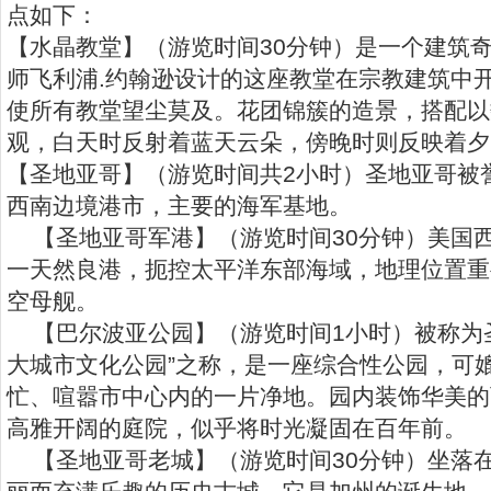
点如下：
【水晶教堂】（游览时间30分钟）是一个建筑
师飞利浦.约翰逊设计的这座教堂在宗教建筑中
使所有教堂望尘莫及。花团锦簇的造景，搭配以
观，白天时反射着蓝天云朵，傍晚时则反映着夕
【圣地亚哥】（游览时间共2小时）圣地亚哥被誉
西南边境港市，主要的海军基地。
【圣地亚哥军港】（游览时间30分钟）美国
一天然良港，扼控太平洋东部海域，地理位置重
空母舰。
【巴尔波亚公园】（游览时间1小时）被称为圣
大城市文化公园”之称，是一座综合性公园，可
忙、喧嚣市中心内的一片净地。园内装饰华美的
高雅开阔的庭院，似乎将时光凝固在百年前。
【圣地亚哥老城】（游览时间30分钟）坐落