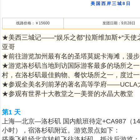
美国西岸三城8日
线路价格：￥15600
发团日期：9月28日
★美西三城记——“娱乐之都”拉斯维加斯+“天使之
亚哥
★前往游览加州最有名的圣塔莫妮卡海滩，漫步
★游览洛杉矶当地到访国际游客最多的场所之一
村，在洛杉矶最佳购物、餐饮场所之一，度过一
★参观全美名列前茅的著名高等学府——UCLA
★参观有世界十大教堂之一美誉的水晶大教堂
第1 天
上海—北京—洛杉矶 国内航班待定+CA987（140
小时），宿洛杉矶附近。游览景点如下：
搭乘飞机经北京转机飞往洛杉矶，抵达后游览：