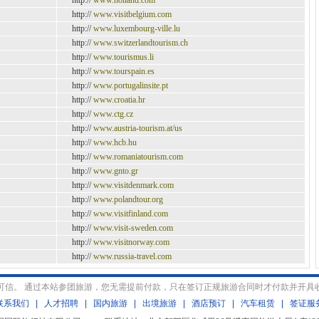
http://
www.holland.com
http://
www.visitbelgium.com
http://
www.luxembourg-ville.lu
http://
www.switzerlandtourism.ch
http://
www.tourismus.li
http://
www.tourspain.es
http://
www.portugalinsite.pt
http://
www.croatia.hr
http://
www.ctg.cz
http://
www.austria-tourism.at/us
http://
www.hcb.hu
http://
www.romaniatourism.com
http://
www.gnto.gr
http://
www.visitdenmark.com
http://
www.polandtour.org
http://
www.visitfinland.com
http://
www.visit-sweden.com
http://
www.visitnorway.com
http://
www.russia-travel.com
可信。 通过本站参团旅游，您无需提前付款，只在签订正规旅游合同时才付款并开具
联系我们
|
人才招聘
|
国内旅游
|
出境旅游
|
酒店预订
|
汽车租赁
|
签证服