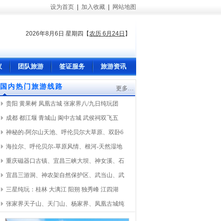
设为首页
|
加入收藏
|
网站地图
2026年8月6日 星期四
【
农历 6月24日
】
议
团队旅游
签证服务
旅游资讯
国内热门旅游线路
更多…
贵阳 黄果树 凤凰古城 张家界八/九日纯玩团
成都 都江堰 青城山 阆中古城 武侯祠双飞五
神秘的-阿尔山天池、呼伦贝尔大草原、双卧6
海拉尔、呼伦贝尔-草原风情、根河-天然湿地
重庆磁器口古镇、宜昌三峡大坝、神女溪、石
宜昌三游洞、神农架自然保护区、武当山、武
三星纯玩：桂林 大漓江 阳朔 独秀峰 江四湖
张家界天子山、天门山、杨家界、凤凰古城纯