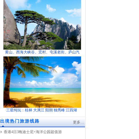
黄山、西海大峡谷、宏村、屯溪老街、庐山汽
三星纯玩：桂林 大漓江 阳朔 独秀峰 江四湖
出境热门旅游线路
更多…
香港4日3晚迪士尼+海洋公园超值游