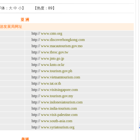
字体：
大
中
小
】 【热度：
89】
亚 洲
游发展局网址
http://
www.cnto.org
http://
www.discoverhongkong.com
http://
www.macautourism.gov.mo
http://
www.tbroc.gov.tw
http://
www.jnto.go.jp
http://
www.knto.or.kr
http://
www.tourism.gov.ph
http://
www.vietnamtourism.com
http://
www.tat.or.th
http://
www.visitsingapore.com
http://
www.tourism.gov.my
http://
www.indonesiatourism.com
http://
www.india-tourism.com
http://
www.visit-palestine.com
http://
www.south-asia.com
http://
www.syriatourism.org
美洲