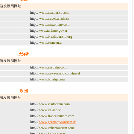
游发展局网址
http://
www.usatourist.com
http://
www.travelcanada.ca
http://
www.mexonline.com
http://
www.turismo.gov.ar
http://
www.braziltourism.org
http://
www.sernatur.cl
大洋洲
游发展局网址
http://
www.australia.com
http://
www.newzealand.com/travel
http://
www.bulafiji.com
欧 洲
游发展局网址
http://
www.visitbritain.com
http://
www.ireland.ie
http://
www.francetourism.com
http://
www.germany-tourism.de
http://
www.italiantourism.com