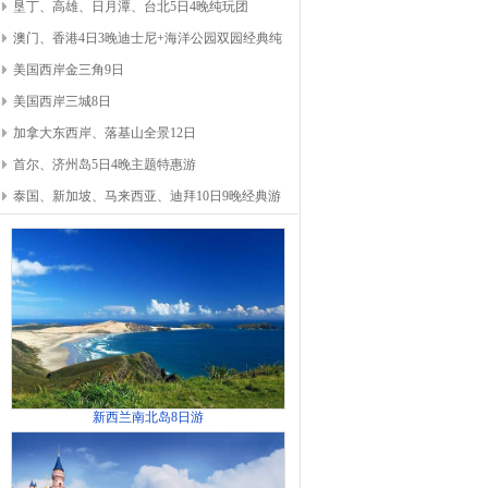
垦丁、高雄、日月潭、台北5日4晚纯玩团
澳门、香港4日3晚迪士尼+海洋公园双园经典纯
美国西岸金三角9日
美国西岸三城8日
加拿大东西岸、落基山全景12日
首尔、济州岛5日4晚主题特惠游
泰国、新加坡、马来西亚、迪拜10日9晚经典游
新西兰南北岛8日游