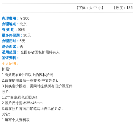
【字体：
大
中
小
】 【热度：
13
办理费用：
￥300
办理地点：
北京
有 效 期：
90天
最多停留期：
30天
办理用时：
5天
是否面试：
否
适用范围：
全国各省因私护照持有人
签证资料：
个人证明：
护照:
1.有效期在6个月以上的因私护照.
2.请在护照最后一页签名(中文姓名).
3.持换发护照者，需同时提供所有旧护照原件.
照片:
1.2寸白底彩色近照3张.
2.照片尺寸要求35×45mm.
3.请在照片背面用铅笔写上自己的姓名.
其它:
1.填写个人资料表.