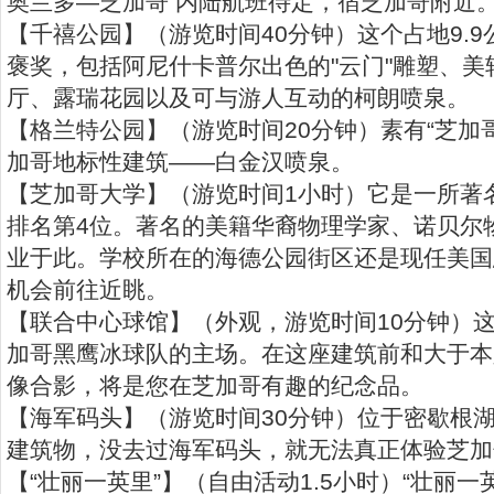
奥兰多—芝加哥 内陆航班待定，宿芝加哥附近
【千禧公园】（游览时间40分钟）这个占地9.
褒奖，包括阿尼什卡普尔出色的"云门"雕塑、
厅、露瑞花园以及可与游人互动的柯朗喷泉。
【格兰特公园】（游览时间20分钟）素有“芝加
加哥地标性建筑——白金汉喷泉。
【芝加哥大学】（游览时间1小时）它是一所著
排名第4位。著名的美籍华裔物理学家、诺贝尔
业于此。学校所在的海德公园街区还是现任美国
机会前往近眺。
【联合中心球馆】（外观，游览时间10分钟）
加哥黑鹰冰球队的主场。在这座建筑前和大于本
像合影，将是您在芝加哥有趣的纪念品。
【海军码头】（游览时间30分钟）位于密歇根
建筑物，没去过海军码头，就无法真正体验芝加
【“壮丽一英里”】（自由活动1.5小时）“壮丽