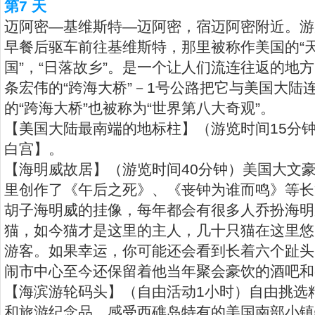
第7 天
迈阿密—基维斯特—迈阿密，宿迈阿密附近。游
早餐后驱车前往基维斯特，那里被称作美国的“天
国”，“日落故乡”。是一个让人们流连往返的地
条宏伟的“跨海大桥”－1号公路把它与美国大陆
的“跨海大桥”也被称为“世界第八大奇观”。
【美国大陆最南端的地标柱】（游览时间15分
白宫】。
【海明威故居】（游览时间40分钟）美国大文
里创作了《午后之死》、《丧钟为谁而鸣》等长
胡子海明威的挂像，每年都会有很多人乔扮海明
猫，如今猫才是这里的主人，几十只猫在这里悠
游客。如果幸运，你可能还会看到长着六个趾头
闹市中心至今还保留着他当年聚会豪饮的酒吧和
【海滨游轮码头】（自由活动1小时）自由挑选
和旅游纪念品，感受西礁岛特有的美国南部小镇