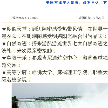
美国东海岸大瀑布、佛罗里达、芝
线路价格：￥24600
发团日期：9月29日
★度假天堂：到迈阿密感受热带风情，在世界十
漫夕阳，在珊瑚阁感受明媚阳光融合时尚品味；
★自然奇迹：搭乘游船游览世界七大自然奇迹之
洗礼，来次最亲密接触；
★寓教于乐：参观肯尼迪航空中心，游览全球独
题公园；
★高等学府：哈佛大学、麻省理工学院、耶鲁大
级名校参观；