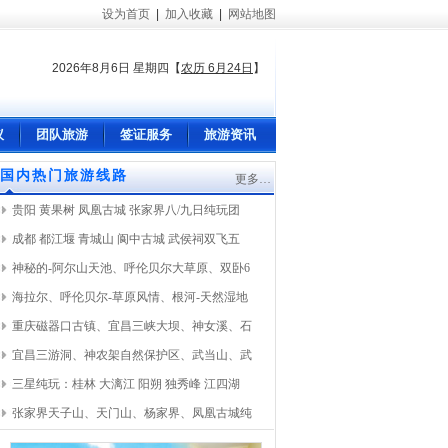
设为首页
|
加入收藏
|
网站地图
2026年8月6日 星期四
【
农历 6月24日
】
议
团队旅游
签证服务
旅游资讯
国内热门旅游线路
更多…
贵阳 黄果树 凤凰古城 张家界八/九日纯玩团
成都 都江堰 青城山 阆中古城 武侯祠双飞五
神秘的-阿尔山天池、呼伦贝尔大草原、双卧6
海拉尔、呼伦贝尔-草原风情、根河-天然湿地
重庆磁器口古镇、宜昌三峡大坝、神女溪、石
宜昌三游洞、神农架自然保护区、武当山、武
三星纯玩：桂林 大漓江 阳朔 独秀峰 江四湖
张家界天子山、天门山、杨家界、凤凰古城纯