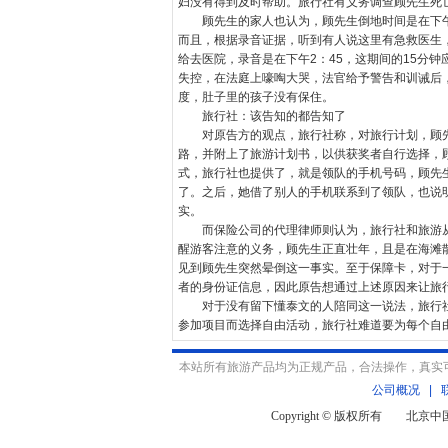
妇没有得到及时帮助。旅行社有义务调查顾先生死
顾先生的家人也认为，顾先生倒地时间是在下午两
而且，根据录音证据，听到有人说这里有急救医生
给去医院，录音是在下午2：45，这期间的15分
失控，在法庭上嚎啕大哭，法官给予警告和训诫后
度，肚子里的孩子没有保住。
旅行社：该告知的都告知了
对原告方的观点，旅行社称，对旅行计划，顾先
路，并附上了旅游计划书，以供获奖者自行选择，
式，旅行社也提供了，就是领队的手机号码，顾先
了。之后，她借了别人的手机联系到了领队，也说
实。
而保险公司的代理律师则认为，旅行社和旅游从
醒游客注意的义务，顾先生正直壮年，且是在海滩
见到顾先生突然晕倒这一事实。至于保障卡，对于
者的身份证信息，因此原告想通过上述原因来让旅
对于没有留下懂泰文的人陪同这一说法，旅行社
参加项目而选择自由活动，旅行社难道要为每个自
本站所有旅游产品均为正规产品，合法操作，真实
公司概况
|
Copyright © 版权所有 