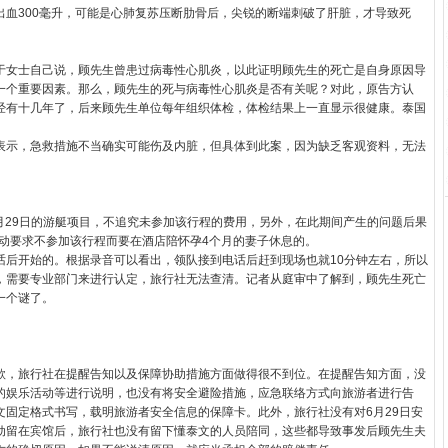
腔出血300毫升，可能是心肺复苏压断肋骨后，尖锐的断端刺破了肝脏，才导致死
女士自己说，顾先生曾患过病毒性心肌炎，以此证明顾先生的死亡是自身原因导
一个重要因素。那么，顾先生的死与病毒性心肌炎是否有关呢？对此，原告方认
经有十几年了，后来顾先生单位每年组织体检，体检结果上一直显示很健康。泰国
示，急救措施不当确实可能伤及内脏，但具体到此案，因为缺乏客观资料，无法
29日的游艇项目，不追究未参加该行程的费用，另外，在此期间产生的问题后果
主动要求不参加该行程而要在酒店陪怀孕4个月的妻子休息的。
开始的。根据录音可以看出，领队接到电话后赶到现场也就10分钟左右，所以
，需要专业部门来进行认定，旅行社无法查清。记者从庭审中了解到，顾先生死亡
一个谜了。
，旅行社在提醒告知以及保障协助措施方面做得很不到位。在提醒告知方面，没
的娱乐活动等进行说明，也没有将安全避险措施，应急联络方式向旅游者进行告
文固定格式书写，载明旅游者安全信息的保障卡。此外，旅行社没有对6月29日安
动留在宾馆后，旅行社也没有留下懂泰文的人员陪同，这些都导致事发后顾先生夫