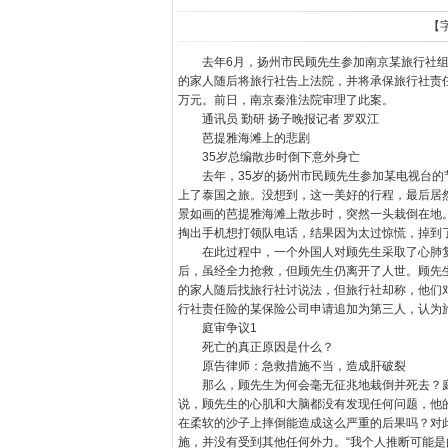
【
去年6月，扬州市民顾先生参加南京某旅行社组
的家人随后将旅行社告上法院，并将承保旅行社责
万元。前日，南京秦淮法院审理了此案。
通讯员 勤研 扬子晚报记者 罗双江
芭提雅海滩上的悲剧
35岁总编散步时倒下意外身亡
去年，35岁的扬州市民顾先生参加某电视台的节
上了泰国之旅。没想到，这一美好的行程，最后居
景如画的芭提雅海滩上散步时，突然一头栽倒在地
掏出手机想打领队电话，结果因为太过惊慌，掉到
在此过程中，一个外国人对顾先生采取了心肺复
后，虽经全力抢救，但顾先生仍离开了人世。顾先
的家人随后找旅行社讨说法，但旅行社却称，他们
行社责任险的某保险公司申请追加为第三人，认为
庭审争议1
死亡的真正原因是什么？
原告律师：急救措施不当，造成肝破裂
那么，顾先生为何会毫无征兆地栽倒并死去？庭
说，顾先生的心肌和大脑都没有发现任何问题，他
在柔软的沙子上摔倒能造成这么严重的后果吗？对
施，并没有受到其他任何外力。“我个人推断可能是