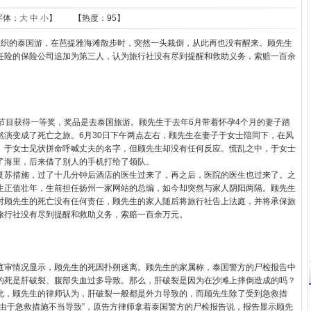
字体：
大
中
小
】 【热度：
95】
织的泰国游，在芭提雅海滩散步时，突然一头栽倒，从此再也没有醒来。顾先生
任险的保险公司追加为第三人，认为旅行社没有尽到提醒和救助义务，索赔一百余
目获得一等奖，奖品是去泰国旅游。顾先生于去年6月带着怀孕4个月的妻子踏
然演变成了死亡之旅。6月30日下午两点左右，顾先生在妻子于女士陪同下，在风
。于女士见状拼命呼喊丈夫的名字，但顾先生却没有任何反应。慌乱之中，于女士
了海里，后来借了别人的手机打给了领队。
苏措施，过了十几分钟后酒店的医生过来了，再之后，医院的医生也过来了。之
生正值壮年，生前担任扬州一家网站的总编，如今却突然与家人阴阳两隔。顾先生
对顾先生的死亡没有任何责任，顾先生的家人随后将旅行社告上法庭，并将承保旅
旅行社没有尽到提醒和救助义务，索赔一百余万元。
审情况显示，顾先生的死因扑朔迷离。顾先生的家属称，泰国警方的尸检报告中
的死是肝破裂、腹部失血过多导致。那么，肝破裂是因为在沙滩上摔倒造成的吗？
此，顾先生的律师认为，肝破裂一般都是外力导致的，而顾先生除了受到急救措
由于急救措施不当导致”，原告方律师拿着泰国警方的尸检报告说，报告显示顾先