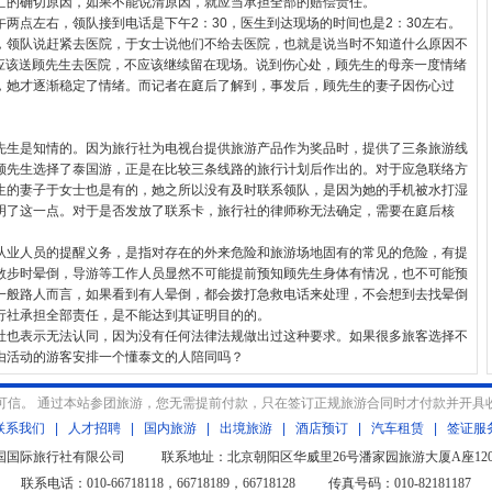
亡的确切原因，如果不能说清原因，就应当承担全部的赔偿责任。
点左右，领队接到电话是下午2：30，医生到达现场的时间也是2：30左右。
，领队说赶紧去医院，于女士说他们不给去医院，也就是说当时不知道什么原因不
钟应该送顾先生去医院，不应该继续留在现场。说到伤心处，顾先生的母亲一度情绪
，她才逐渐稳定了情绪。而记者在庭后了解到，事发后，顾先生的妻子因伤心过
生是知情的。因为旅行社为电视台提供旅游产品作为奖品时，提供了三条旅游线
顾先生选择了泰国游，正是在比较三条线路的旅行计划后作出的。对于应急联络方
生的妻子于女士也是有的，她之所以没有及时联系领队，是因为她的手机被水打湿
明了这一点。对于是否发放了联系卡，旅行社的律师称无法确定，需要在庭后核
业人员的提醒义务，是指对存在的外来危险和旅游场地固有的常见的危险，有提
散步时晕倒，导游等工作人员显然不可能提前预知顾先生身体有情况，也不可能预
一般路人而言，如果看到有人晕倒，都会拨打急救电话来处理，不会想到去找晕倒
行社承担全部责任，是不能达到其证明目的的。
也表示无法认同，因为没有任何法律法规做出过这种要求。如果很多旅客选择不
由活动的游客安排一个懂泰文的人陪同吗？
可信。 通过本站参团旅游，您无需提前付款，只在签订正规旅游合同时才付款并开具
联系我们
|
人才招聘
|
国内旅游
|
出境旅游
|
酒店预订
|
汽车租赁
|
签证服
北京中国国际旅行社有限公司 联系地址：北京朝阳区华威里26号潘家园旅游大厦A座1208
联系电话：010-66718118，66718189，66718128 传真号码：010-82181187