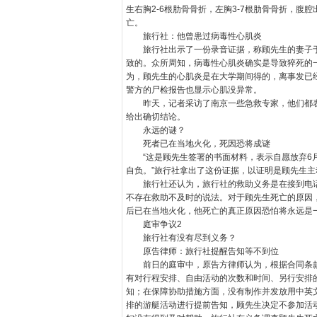
生右胸2-6根肋骨骨折，左胸3-7根肋骨骨折，腹
亡。
旅行社：他曾患过病毒性心肌炎
旅行社出示了一份录音证据，称顾先生的妻子于
致的。众所周知，病毒性心肌炎确实是导致猝死的
为，顾先生的心肌炎是在大学期间得的，离事发已
警方的尸检报告也显示心肌没异常。
昨天，记者采访了南京一些急救专家，他们都表
给出确切结论。
永远的谜？
死者已在当地火化，死因恐将成谜
“这是顾先生签署的书面材料，表示自愿放弃6月
自负。”旅行社拿出了这份证据，以证明是顾先生
旅行社还认为，旅行社的救助义务是在接到电话后
不存在救助不及时的说法。对于顾先生死亡的原因
后已在当地火化，他死亡的真正原因恐怕将永远是
庭审争议2
旅行社有没有尽到义务？
原告律师：旅行社提醒告知等不到位
前日的庭审中，原告方律师认为，根据合同条款
有对行程安排、自由活动的次数和时间、另行安排
知；在保障协助措施方面，没有制作并发放用中英
排的游艇活动进行提前告知，顾先生决定不参加活