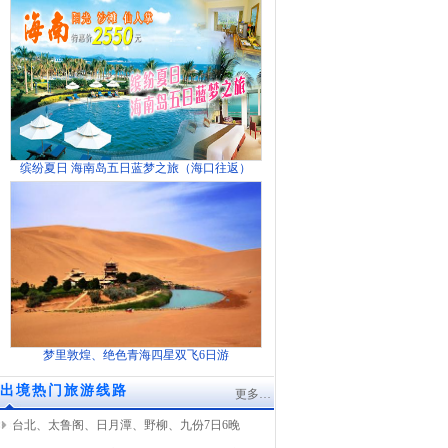
缤纷夏日 海南岛五日蓝梦之旅（海口往返）
梦里敦煌、绝色青海四星双飞6日游
出境热门旅游线路
更多…
台北、太鲁阁、日月潭、野柳、九份7日6晚