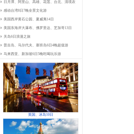
日月潭、阿里山、高雄、花莲、台北、清境农
感动台湾8日7晚全景文化游
美国西岸黄石公园、夏威夷14日
美国东海岸大瀑布、佛罗里达、芝加哥13日
关岛6日浪漫之旅
普吉岛、马尔代夫、塞班岛6日4晚超值游
马来西亚、新加坡6日5晚吃喝玩乐游
英国、冰岛10日