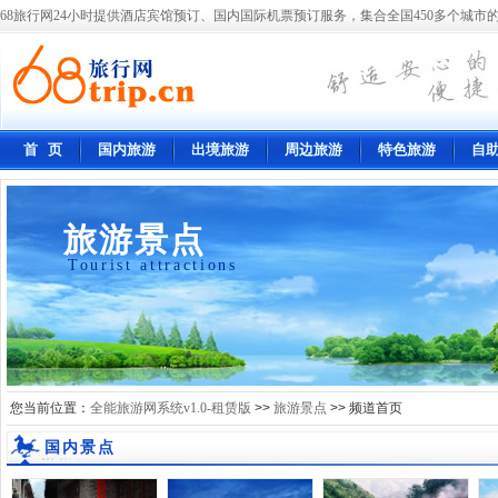
68旅行网24小时提供酒店宾馆预订、国内国际机票预订服务，集合全国450多个城市的
首 页
国内旅游
出境旅游
周边旅游
特色旅游
自
旅游景点
Tourist attractions
您当前位置：
全能旅游网系统v1.0-租赁版
>>
旅游景点
>> 频道首页
国内景点