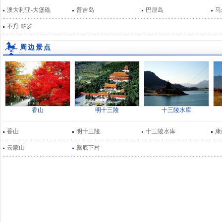
澳大利亚-大堡礁
普吉岛
巴厘岛
马
不丹-帕罗
周边景点
香山
明十三陵
十三陵水库
香山
明十三陵
十三陵水库
康
云蒙山
爨底下村