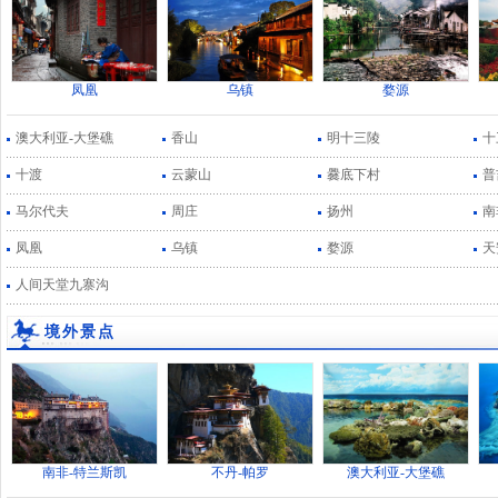
凤凰
乌镇
婺源
澳大利亚-大堡礁
香山
明十三陵
十
十渡
云蒙山
爨底下村
普
马尔代夫
周庄
扬州
南
凤凰
乌镇
婺源
天
人间天堂九寨沟
境外景点
南非-特兰斯凯
不丹-帕罗
澳大利亚-大堡礁