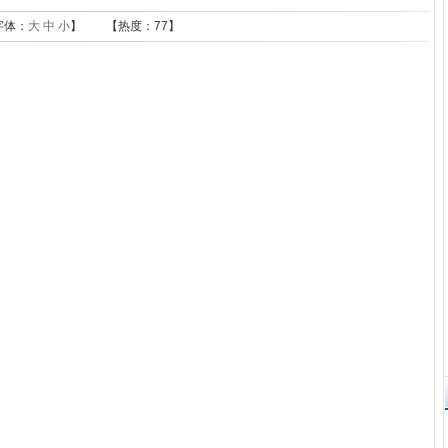
字体：
大
中
小
】 【热度：
77】