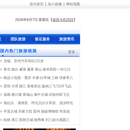
设为首页
|
加入收藏
|
网站地图
2026年8月7日 星期五
【
农历 6月25日
】
议
团队旅游
签证服务
旅游资讯
国内热门旅游线路
更多…
无锡、苏州汽车纯玩2日游
青岛 烟台 威海 蓬莱 泰山 曲阜双卧一动七日
精品小包团：重庆 丰都 白帝城 三峡 张家界八
昆明 大理 丽江 香格里拉 版纳三飞7日环飞品
成都 都江堰 青城山 阆中古城 武侯祠双飞五
海拉尔、满洲里、呼伦贝尔大草原、清凉呼伦
平遥古城 乔家大院 晋祠 煤碳博物馆 华清池
桂林 漓江 阳朔王城 独秀峰 刘三姐大观园三