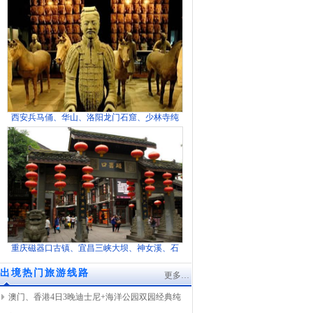
西安兵马俑、华山、洛阳龙门石窟、少林寺纯
重庆磁器口古镇、宜昌三峡大坝、神女溪、石
出境热门旅游线路
更多…
澳门、香港4日3晚迪士尼+海洋公园双园经典纯