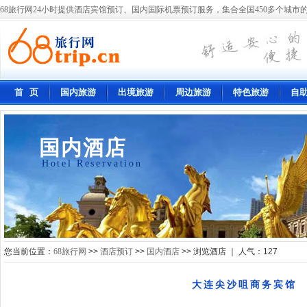
68旅行网24小时提供酒店宾馆预订、国内国际机票预订服务，集合全国450多个城市的
首 页
国内旅游
出境旅游
周边旅游
特色旅游
自
国内酒店
Hotel Reservation
您当前位置：
68旅行网
>>
酒店预订
>>
国内酒店
>> 浏览酒店 ｜ 人气：
127
大连尖沙咀商务宾馆