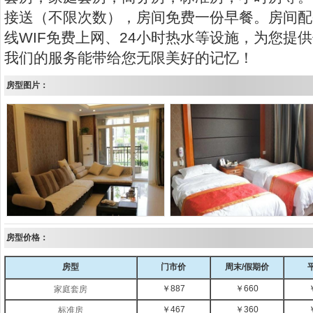
接送（不限次数），房间免费一份早餐。房间配
线WIF免费上网、24小时热水等设施，为您提
我们的服务能带给您无限美好的记忆！
房型图片：
房型价格：
房型
门市价
周末/假期价
￥887
￥660
家庭套房
￥467
￥360
标准房